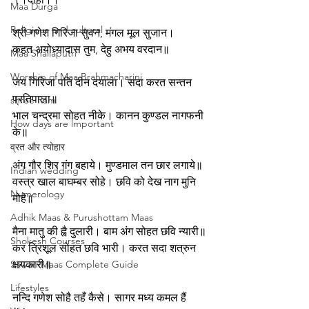
Maa Durga
Religious and cultural
श्री गणेश गिरिजा सुवन, मंगल मूल सुजान।
कहत अयोध्यादास तुम, देहु अभय वरदान॥
Maa Shailaputri
Worship of Maa Brahmacharini
जय गिरिजा पति दीन दयाला। सदा करत सन्तन 
प्रतिपाला॥
shree Ram
भाल चन्द्रमा सोहत नीके। कानन कुण्डल नागफनी 
How days are lmportant
के॥
व्रत और त्योहार
अंग गौर शिर गंग बहाये। मुण्डमाल तन छार लगाये॥
Indian wedding
वस्त्र खाल बाघम्बर सोहे। छवि को देख नाग मुनि 
Numerology
मोहे॥
Adhik Maas & Purushottam Maas
मैना मातु की ह्वै दुलारी। बाम अंग सोहत छवि न्यारी॥
Shokesh Courses
कर त्रिशूल सोहत छवि भारी। करत सदा शत्रुन 
Sawan Maas Complete Guide
क्षयकारी॥
Lifestyles
नन्दि गणेश सोहै तहँ कैसे। सागर मध्य कमल हैं 