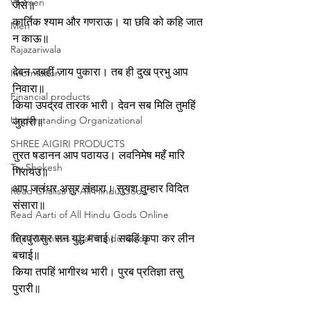
Women
जैसे॥
कार्तिक श्याम और गणराऊ। या छवि को कहि जात 
Men
न काऊ॥
Rajazariwala
देवन जबहीं जाय पुकारा। तब ही दुख प्रभु आप 
Information
निवारा॥
Financial products
किया उपद्रव तारक भारी। देवन सब मिलि तुमहिं 
Understanding Organizational
जुहारी॥
SHREE AIGIRI PRODUCTS
तुरत षडानन आप पठायउ। लवनिमेष महँ मारि 
Try Shokesh
गिरायउ॥
आप जलंधर असुर संहारा। सुयश तुम्हार विदित 
Read Chalisa of All Hindu Gods
संसारा॥
Read Aarti of All Hindu Gods Online
Read Mantras of all Hindu Gods
त्रिपुरासुर सन युद्ध मचाई। सबहिं कृपा कर लीन 
बचाई॥
किया तपहिं भागीरथ भारी। पुरब प्रतिज्ञा तसु 
पुरारी॥