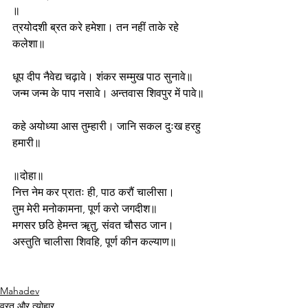
॥
त्रयोदशी ब्रत करे हमेशा। तन नहीं ताके रहे 
कलेशा॥
धूप दीप नैवेद्य चढ़ावे। शंकर सम्मुख पाठ सुनावे॥
जन्म जन्म के पाप नसावे। अन्तवास शिवपुर में पावे॥
कहे अयोध्या आस तुम्हारी। जानि सकल दुःख हरहु 
हमारी॥
॥दोहा॥
नित्त नेम कर प्रातः ही, पाठ करौं चालीसा।
तुम मेरी मनोकामना, पूर्ण करो जगदीश॥
मगसर छठि हेमन्त ॠतु, संवत चौसठ जान।
अस्तुति चालीसा शिवहि, पूर्ण कीन कल्याण॥
Mahadev
व्रत और त्योहार